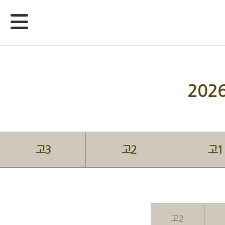
20
고3
고2
고1
고2