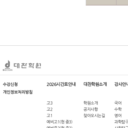
2026시간표안내
대찬학원소개
강사안
수강신청
개인정보처리방침
고3
학원소개
국어
고2
공지사항
수학
고1
찾아오시는길
영어
예비고1(현 중3)
과학탐