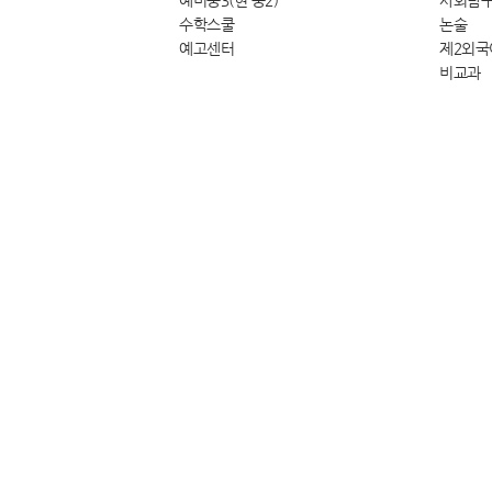
예비중3(현 중2)
사회탐
수학스쿨
논술
예고센터
제2외국
비교과