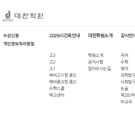
2026시간표안내
대찬학원소개
강사안
수강신청
개인정보처리방침
고3
학원소개
국어
고2
공지사항
수학
고1
찾아오시는길
영어
예비고1(현 중3)
과학탐
예비중3(현 중2)
사회탐
수학스쿨
논술
예고센터
제2외국
비교과