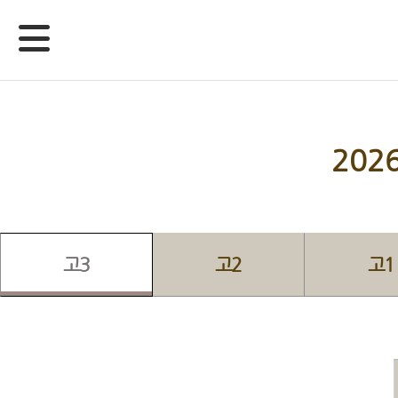
20
고3
고2
고1