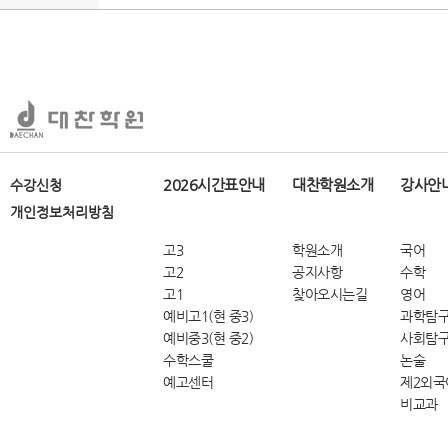
2026시간표안내
대찬학원소개
강사안
수강신청
개인정보처리방침
고3
학원소개
국어
고2
공지사항
수학
고1
찾아오시는길
영어
예비고1(현 중3)
과학탐
예비중3(현 중2)
사회탐
수학스쿨
논술
예고센터
제2외국
비교과