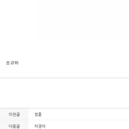
조규하
이전글
정훈
다음글
차경아