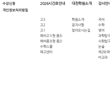
2026시간표안내
대찬학원소개
강사안
수강신청
개인정보처리방침
고3
학원소개
국어
고2
공지사항
수학
고1
찾아오시는길
영어
예비고1(현 중3)
과학탐
예비중3(현 중2)
사회탐
수학스쿨
논술
예고센터
제2외국
비교과