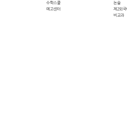
수학스쿨
논술
예고센터
제2외국
비교과