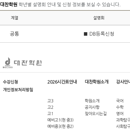
대찬학원
학년별 설명회 안내 및 신청 정보를 보실 수 있습니다.
계열
설명회
공통
■ DB등록신청
2026시간표안내
대찬학원소개
강사안
수강신청
개인정보처리방침
고3
학원소개
국어
고2
공지사항
수학
고1
찾아오시는길
영어
예비고1(현 중3)
과학탐
예비중3(현 중2)
사회탐