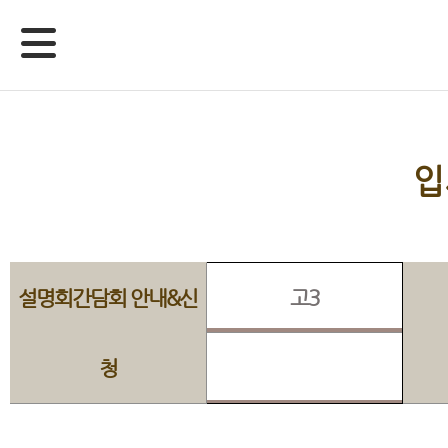
입
설명회간담회 안내&신
고3
청