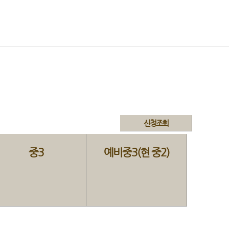
신청조회
중3
예비중3(현 중2)