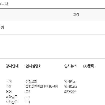
습니다.
일정
신청
강사안내
입시설명회
입시뉴스
DB등록
국어
신청조회
입시Plus
수학
설명회간담회 안내&신청
입시Data
영어
고3
의대SKY
과학탐구
고2
사회탐구
고1