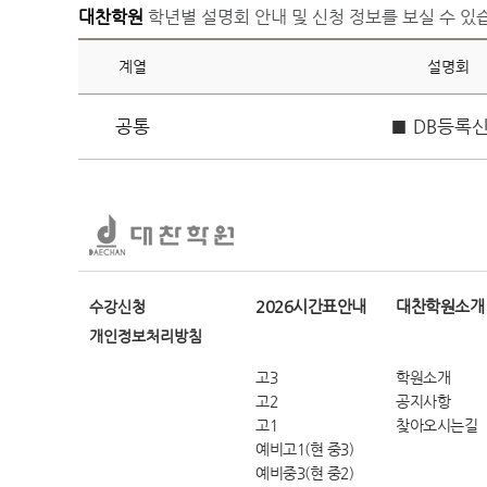
대찬학원
학년별 설명회 안내 및 신청 정보를 보실 수 있
계열
설명회
공통
■ DB등록
2026시간표안내
대찬학원소개
수강신청
개인정보처리방침
고3
학원소개
고2
공지사항
고1
찾아오시는길
예비고1(현 중3)
예비중3(현 중2)