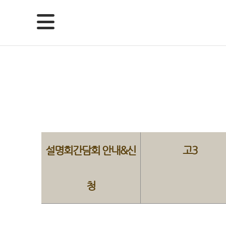
설명회간담회 안내&신
고3
청