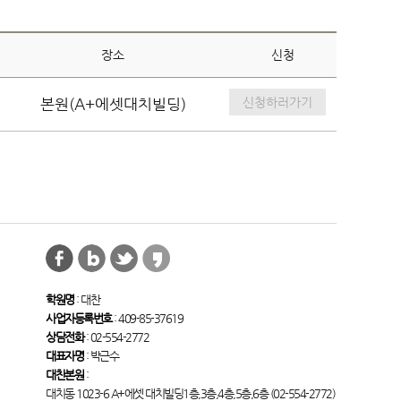
장소
신청
신청하러가기
본원(A+에셋대치빌딩)
학원명
: 대찬
사업자등록번호
: 409-85-37619
상담전화
: 02-554-2772
대표자명
: 박근수
대찬본원
:
대치동 1023-6 A+에셋 대치빌딩1층,3층,4층,5층,6층 (02-554-2772)