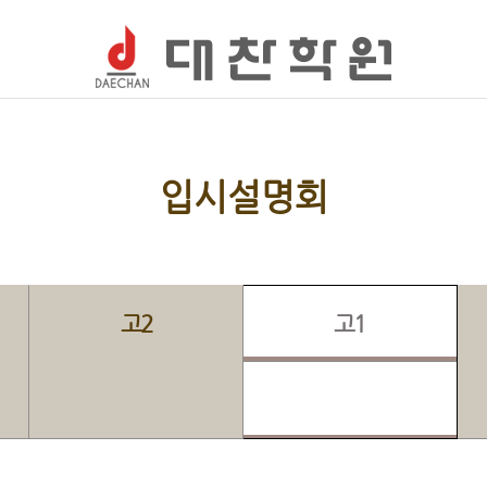
입시설명회
고2
고1