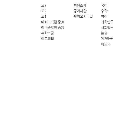
고3
학원소개
국어
고2
공지사항
수학
고1
찾아오시는길
영어
예비고1(현 중3)
과학탐
예비중3(현 중2)
사회탐
수학스쿨
논술
예고센터
제2외국
비교과