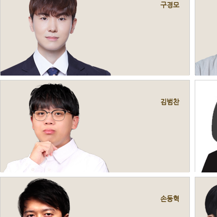
구경모
김범찬
손동혁