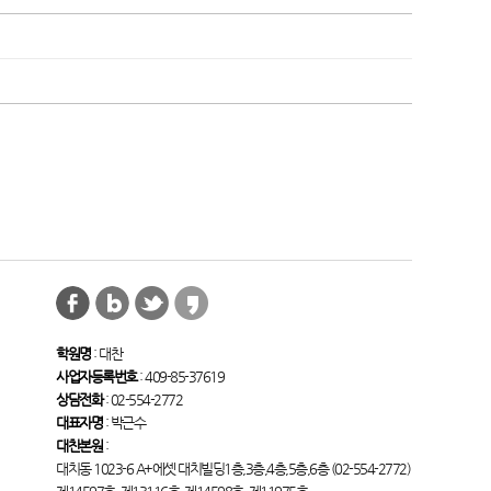
학원명
: 대찬
사업자등록번호
: 409-85-37619
상담전화
: 02-554-2772
대표자명
: 박근수
대찬본원
:
대치동 1023-6 A+에셋 대치빌딩1층,3층,4층,5층,6층 (02-554-2772)