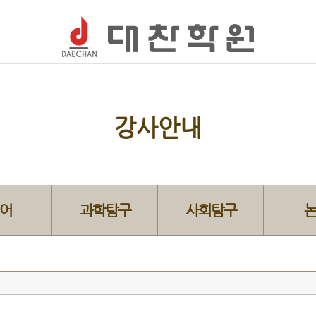
강사안내
어
과학탐구
사회탐구