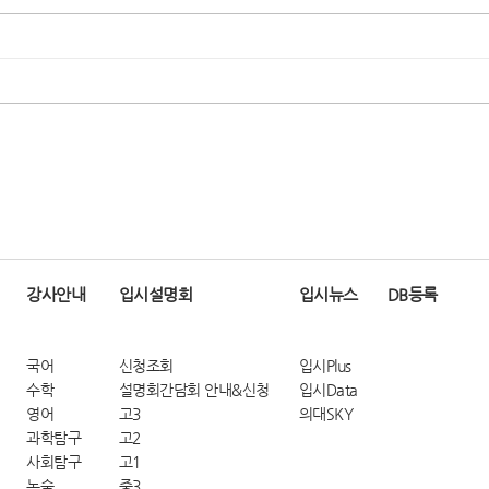
강사안내
입시설명회
입시뉴스
DB등록
국어
신청조회
입시Plus
수학
설명회간담회 안내&신청
입시Data
영어
고3
의대SKY
과학탐구
고2
사회탐구
고1
논술
중3