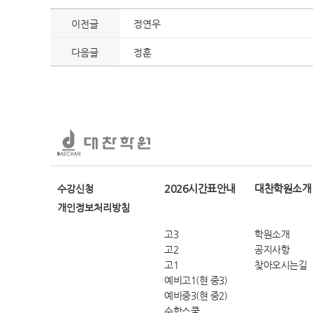
이전글
정연우
다음글
정훈
2026시간표안내
대찬학원소개
수강신청
개인정보처리방침
고3
학원소개
고2
공지사항
고1
찾아오시는길
예비고1(현 중3)
예비중3(현 중2)
수학스쿨