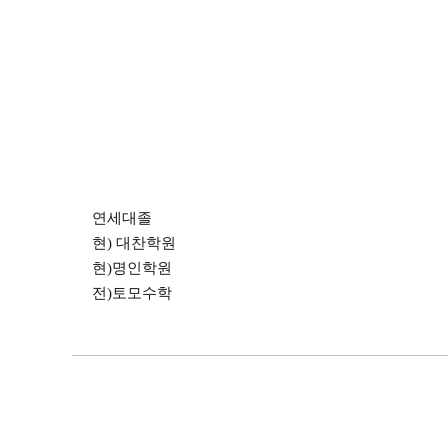
연세대졸
현) 대찬학원
현)명인학원
전)토모수학