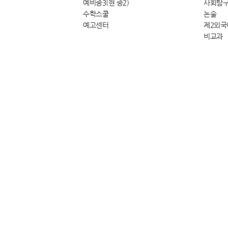
예비중3(현 중2)
사회탐
수학스쿨
논술
예고센터
제2외국
비교과