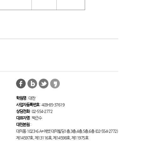
학원명
: 대찬
사업자등록번호
: 409-85-37619
상담전화
: 02-554-2772
대표자명
: 박근수
대찬본원
:
대치동 1023-6 A+에셋 대치빌딩1층,3층,4층,5층,6층 (02-554-2772)
제14597호, 제13116호, 제14598호, 제11975호