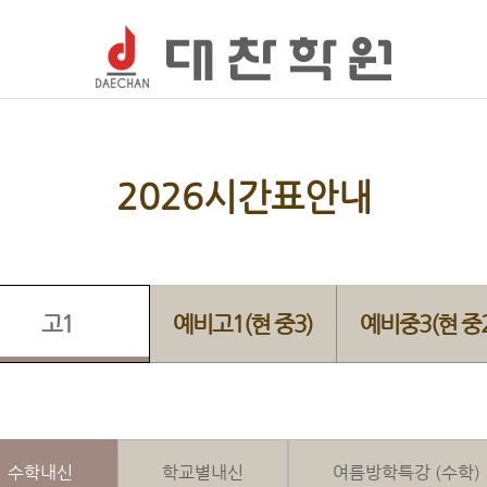
2026시간표안내
고1
예비고1(현 중3)
예비중3(현 중2
수학내신
학교별내신
여름방학특강 (수학)