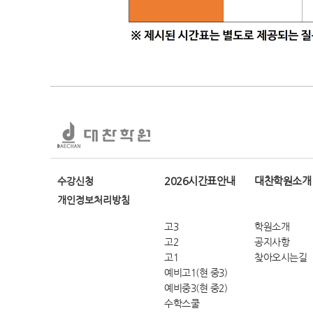
2026시간표안내
대찬학원소개
수강신청
개인정보처리방침
고3
학원소개
고2
공지사항
고1
찾아오시는길
예비고1(현 중3)
예비중3(현 중2)
수학스쿨