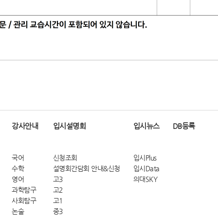
강사안내
입시설명회
입시뉴스
DB등록
국어
신청조회
입시Plus
수학
설명회간담회 안내&신청
입시Data
영어
고3
의대SKY
과학탐구
고2
사회탐구
고1
논술
중3