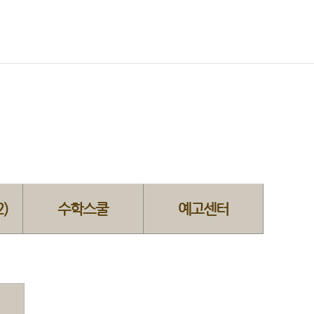
)
수학스쿨
예고센터