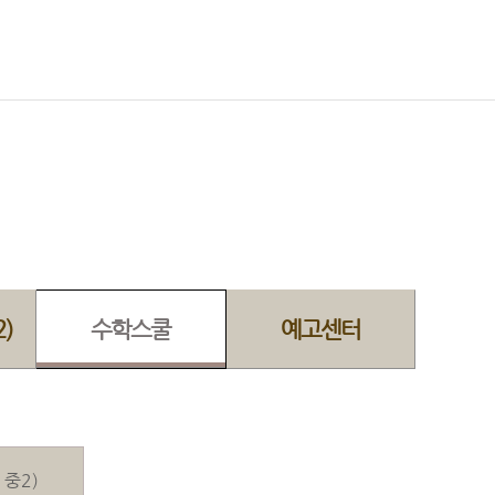
)
수학스쿨
예고센터
 중2)