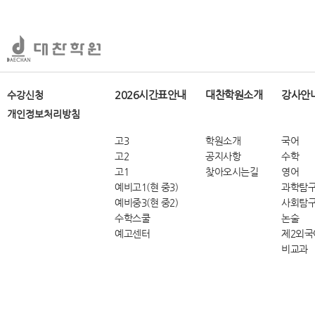
2026시간표안내
대찬학원소개
강사안
수강신청
개인정보처리방침
고3
학원소개
국어
고2
공지사항
수학
고1
찾아오시는길
영어
예비고1(현 중3)
과학탐
예비중3(현 중2)
사회탐
수학스쿨
논술
예고센터
제2외국
비교과