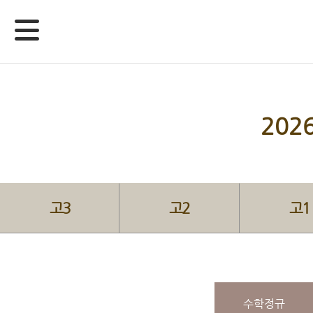
20
고3
고2
고1
수학정규