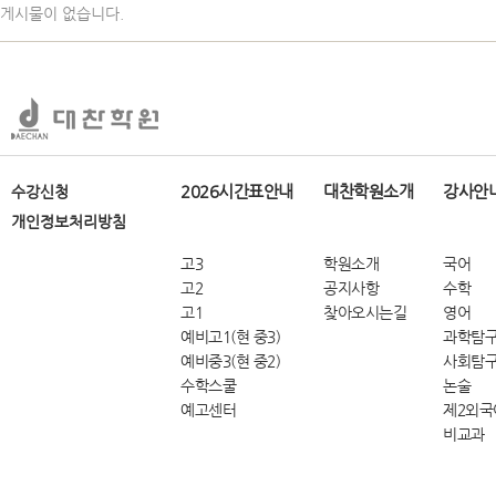
게시물이 없습니다.
2026시간표안내
대찬학원소개
강사안
수강신청
개인정보처리방침
고3
학원소개
국어
고2
공지사항
수학
고1
찾아오시는길
영어
예비고1(현 중3)
과학탐
예비중3(현 중2)
사회탐
수학스쿨
논술
예고센터
제2외국
비교과