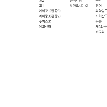
고2
공지사항
수학
고1
찾아오시는길
영어
예비고1(현 중3)
과학탐
예비중3(현 중2)
사회탐
수학스쿨
논술
예고센터
제2외국
비교과