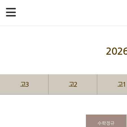
20
고3
고2
고1
수학정규