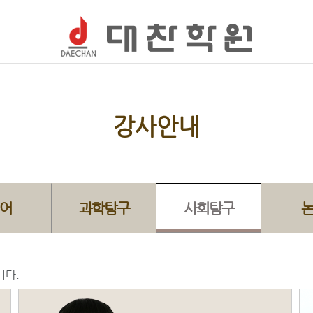
강사안내
어
과학탐구
사회탐구
니다.