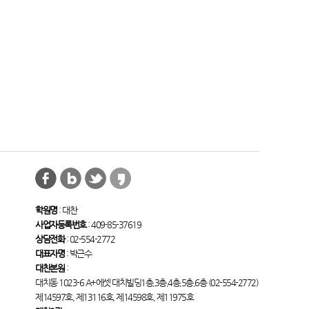
학원명
: 대찬
사업자등록번호
: 409-85-37619
상담전화
: 02-554-2772
대표자명
: 박근수
대찬본원
:
대치동 1023-6 A+에셋 대치빌딩1층,3층,4층,5층,6층 (02-554-2772)
제14597호, 제13116호, 제14598호, 제11975호