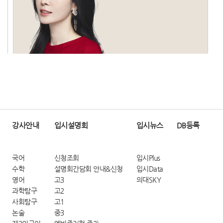
강사안내
입시설명회
입시뉴스
DB등록
국어
신청조회
입시Plus
수학
설명회간담회 안내&신청
입시Data
영어
고3
의대SKY
과학탐구
고2
사회탐구
고1
논술
중3