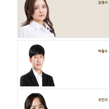
김영서
박철수
조민지