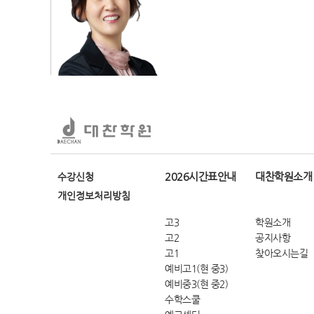
2026시간표안내
대찬학원소개
수강신청
개인정보처리방침
고3
학원소개
고2
공지사항
고1
찾아오시는길
예비고1(현 중3)
예비중3(현 중2)
수학스쿨