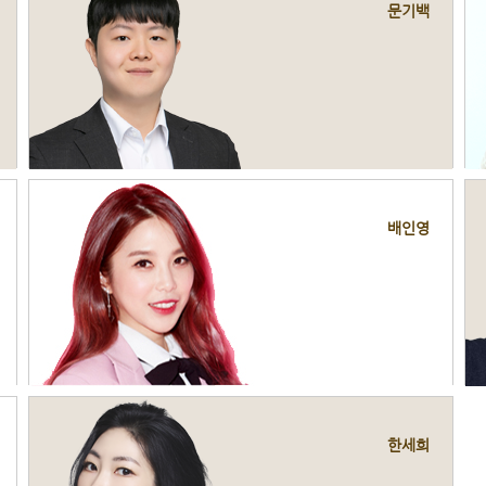
문기백
배인영
한세희