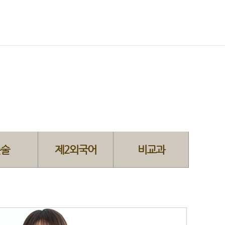
논술
제2외국어
비교과