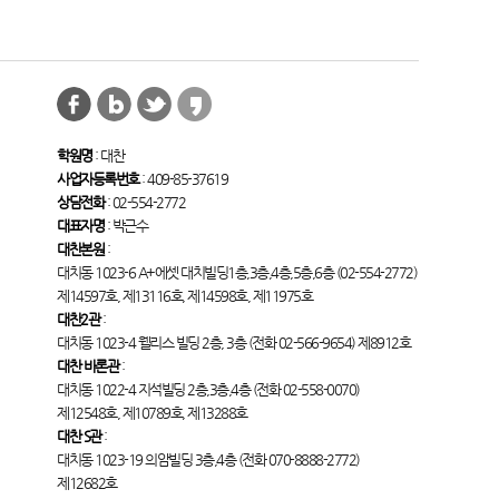
학원명
: 대찬
사업자등록번호
: 409-85-37619
상담전화
: 02-554-2772
대표자명
: 박근수
대찬본원
:
대치동 1023-6 A+에셋 대치빌딩1층,3층,4층,5층,6층 (02-554-2772)
제14597호, 제13116호, 제14598호, 제11975호
대찬2관
:
대치동 1023-4 웰리스 빌딩 2층, 3층 (전화 02-566-9654) 제8912호
대찬 바론관
:
대치동 1022-4 지석빌딩 2층,3층,4층 (전화 02-558-0070)
제12548호, 제10789호, 제13288호
대찬 S관
:
대치동 1023-19 의암빌딩 3층,4층 (전화 070-8888-2772)
제12682호