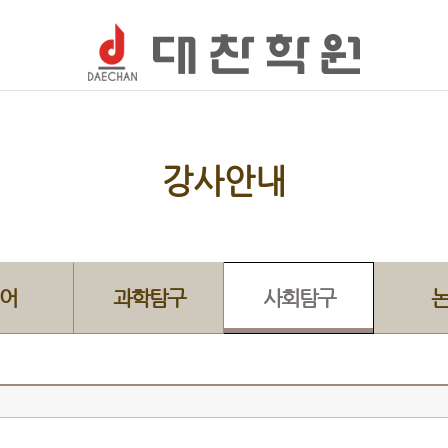
강사안내
어
과학탐구
사회탐구