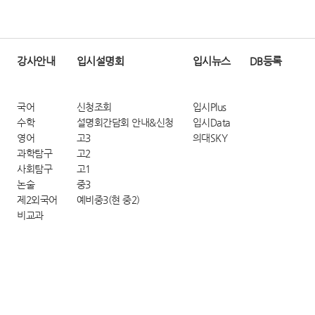
강사안내
입시설명회
입시뉴스
DB등록
국어
신청조회
입시Plus
수학
설명회간담회 안내&신청
입시Data
영어
고3
의대SKY
과학탐구
고2
사회탐구
고1
논술
중3
제2외국어
예비중3(현 중2)
비교과