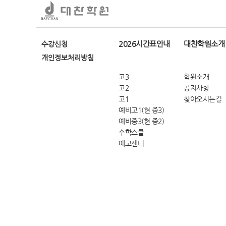
2026시간표안내
대찬학원소개
수강신청
개인정보처리방침
고3
학원소개
고2
공지사항
고1
찾아오시는길
예비고1(현 중3)
예비중3(현 중2)
수학스쿨
예고센터