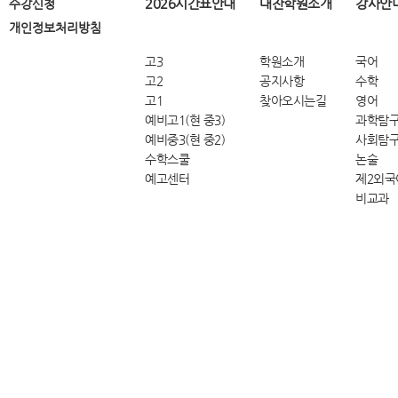
2026시간표안내
대찬학원소개
강사안
수강신청
개인정보처리방침
고3
학원소개
국어
고2
공지사항
수학
고1
찾아오시는길
영어
예비고1(현 중3)
과학탐
예비중3(현 중2)
사회탐
수학스쿨
논술
예고센터
제2외국
비교과