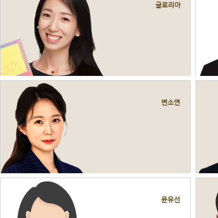
글로리아
변소연
윤유선