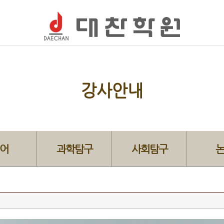
강사안내
어
과학탐구
사회탐구