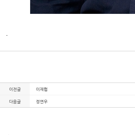
-
이전글
이재협
다음글
정연우