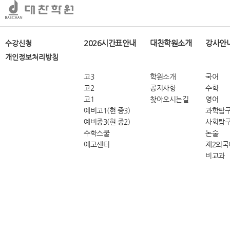
2026시간표안내
대찬학원소개
강사안
수강신청
개인정보처리방침
고3
학원소개
국어
고2
공지사항
수학
고1
찾아오시는길
영어
예비고1(현 중3)
과학탐
예비중3(현 중2)
사회탐
수학스쿨
논술
예고센터
제2외국
비교과