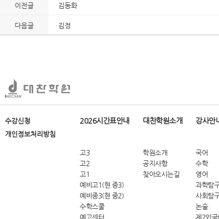
이전글
김동화
다음글
김정
2026시간표안내
대찬학원소개
강사안
수강신청
개인정보처리방침
고3
학원소개
국어
고2
공지사항
수학
고1
찾아오시는길
영어
예비고1(현 중3)
과학탐
예비중3(현 중2)
사회탐
수학스쿨
논술
예고센터
제2외국