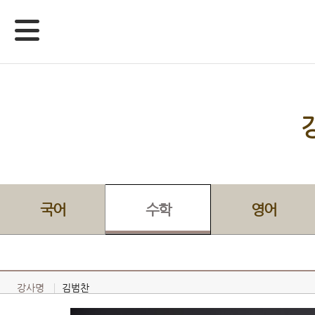
국어
수학
영어
강사명
김범찬