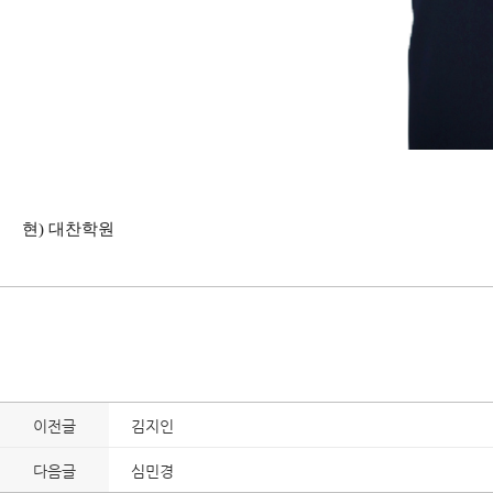
현) 대찬학원
이전글
김지인
다음글
심민경