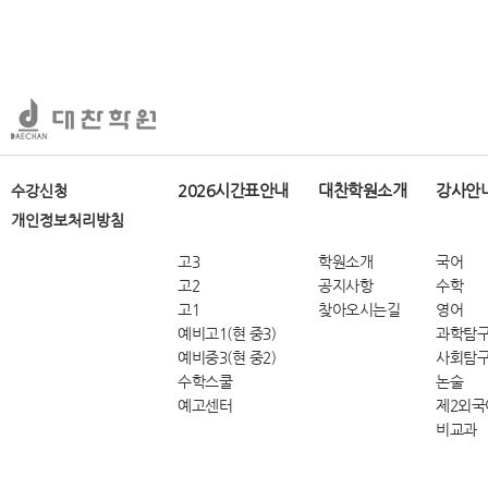
2026시간표안내
대찬학원소개
강사안
수강신청
개인정보처리방침
고3
학원소개
국어
고2
공지사항
수학
고1
찾아오시는길
영어
예비고1(현 중3)
과학탐
예비중3(현 중2)
사회탐
수학스쿨
논술
예고센터
제2외국
비교과