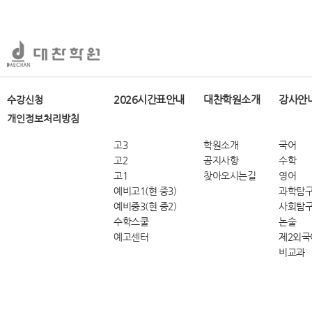
2026시간표안내
대찬학원소개
강사안
수강신청
개인정보처리방침
고3
학원소개
국어
고2
공지사항
수학
고1
찾아오시는길
영어
예비고1(현 중3)
과학탐
예비중3(현 중2)
사회탐
수학스쿨
논술
예고센터
제2외국
비교과