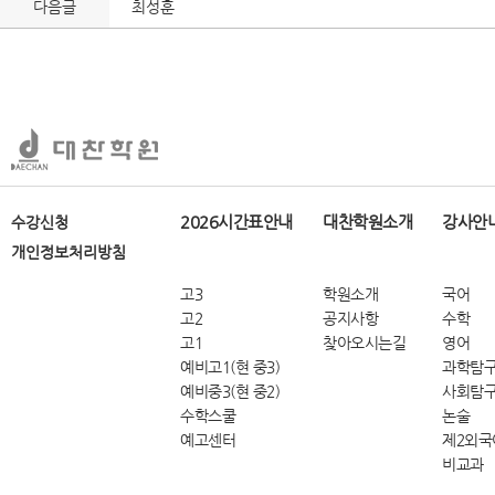
다음글
최성훈
2026시간표안내
대찬학원소개
강사안
수강신청
개인정보처리방침
고3
학원소개
국어
고2
공지사항
수학
고1
찾아오시는길
영어
예비고1(현 중3)
과학탐
예비중3(현 중2)
사회탐
수학스쿨
논술
예고센터
제2외국
비교과