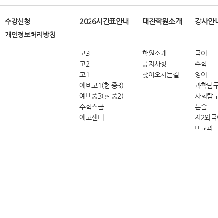
2026시간표안내
대찬학원소개
강사안
수강신청
개인정보처리방침
고3
학원소개
국어
고2
공지사항
수학
고1
찾아오시는길
영어
예비고1(현 중3)
과학탐
예비중3(현 중2)
사회탐
수학스쿨
논술
예고센터
제2외국
비교과