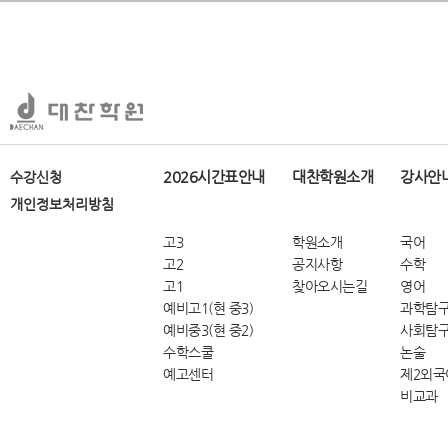
2026시간표안내
대찬학원소개
강사안
수강신청
개인정보처리방침
고3
학원소개
국어
고2
공지사항
수학
고1
찾아오시는길
영어
예비고1(현 중3)
과학탐
예비중3(현 중2)
사회탐
수학스쿨
논술
예고센터
제2외국
비교과