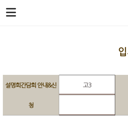
입
설명회간담회 안내&신
고3
청