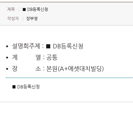
제목
■ DB등록신청
작성자
장부영
설명회주제 :
■ DB등록신청
계 열 :
공통
장 소 :
본원(A+에셋대치빌딩)
■ DB등록신청